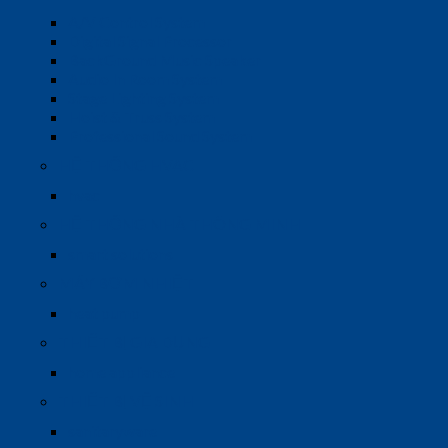
A/V Control System
Digital Signal Processor
BackGround Music Speaker
Audio In Room System
Stage Lighting System
Hoist & Truss System
Professional Sound System
HỆ THỐNG HVAC
hvac
HỆ THỐNG NHÀ THÔNG MINH
smart solutions
MÁY BƠM NHIỆT
heat pump
THIẾT BỊ GIA DỤNG
home appliance
THIẾT BỊ VỆ SINH
sanitaryware