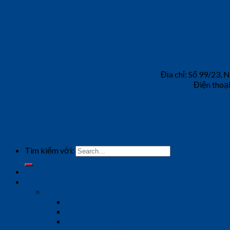
Địa chỉ: Số 99/23,
Điện thoạ
Tìm kiếm với:
Giới thiệu
Products & Solutions
HỆ THỐNG ĐIỆN NHẸ
Fire Alarm System
CCTV System
Public Address System