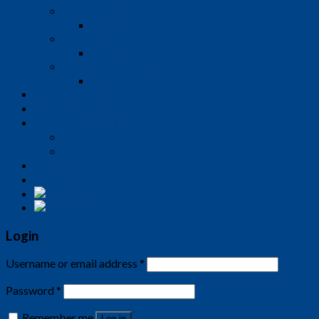
THIẾT BỊ VỆ SINH
sanitaryware
GẠCH & ĐÁ NUNG KẾT
tiles-stone
GIẢI PHÁP CHỐNG THẤM
waterproof solutions
Dịch vụ & Hỗ trợ
Dự án tiêu biểu
Tin tức & Sự kiện
Tin tức
Sự kiện
Tuyển dụng
Liên hệ
Login
Username or email address
*
Password
*
Remember me
Log in