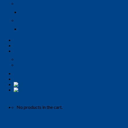
GẠCH & ĐÁ NUNG KẾT
tiles-stone
GIẢI PHÁP CHỐNG THẤM
waterproof solutions
Dịch vụ & Hỗ trợ
Dự án tiêu biểu
Tin tức & Sự kiện
Tin tức
Sự kiện
Tuyển dụng
Liên hệ
No products in the cart.