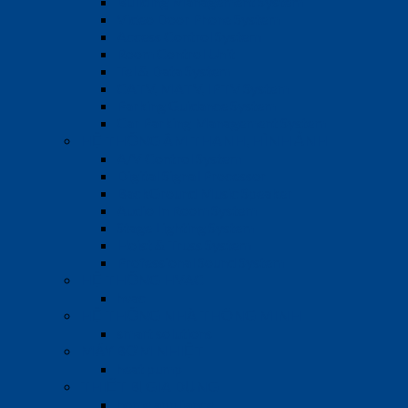
Building Management System
Video Door Phone System
Access Control System
Room Control Unit
Tel & Data System
CATV, MATV, IPTV System
Parking Guidance System
Car Parking Management System
HỆ THỐNG ÂM THANH, HÌNH ẢNH
A/V Control System
Digital Signal Processor
BackGround Music Speaker
Audio In Room System
Stage Lighting System
Hoist & Truss System
Professional Sound System
HỆ THỐNG HVAC
hvac
HỆ THỐNG NHÀ THÔNG MINH
smart solutions
MÁY BƠM NHIỆT
heat pump
THIẾT BỊ GIA DỤNG
home appliance