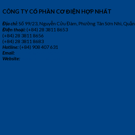
CÔNG TY CỔ PHẦN CƠ ĐIỆN HỢP NHẤT
Địa chỉ:
Số 99/23, Nguyễn Cửu Đàm, Phường Tân Sơn Nhì, Quận
Điện thoại:
(+84) 28 3811 8653
(+84) 28 3811 8656
(+84) 28 3811 8683
Hotline:
(+84) 908 407 631
Email:
hopnhat@hopnhatme.com
Website:
www.hopnhatme.com