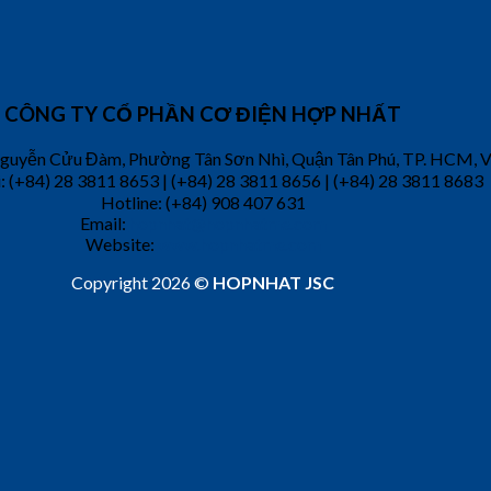
CÔNG TY CỔ PHẦN CƠ ĐIỆN HỢP NHẤT
 Nguyễn Cửu Đàm, Phường Tân Sơn Nhì, Quận Tân Phú, TP. HCM, 
i: (+84) 28 3811 8653 | (+84) 28 3811 8656 | (+84) 28 3811 8683
Hotline: (+84) 908 407 631
Email:
hopnhat@hopnhatme.com
Website:
www.hopnhatme.com
Copyright 2026 ©
HOPNHAT JSC